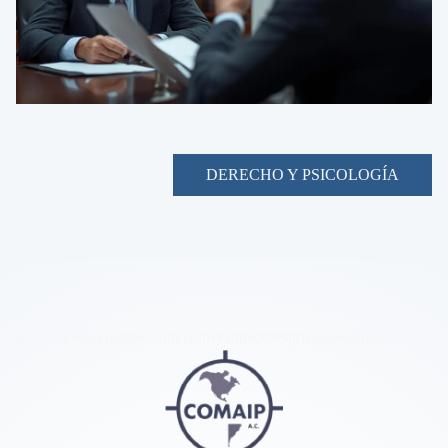
DERECHO Y PSICOLOGÍA
https://www.youtube.com/@investigadoresprivadoscomaip